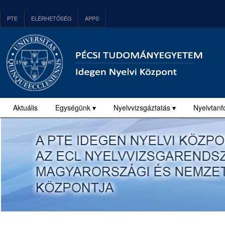
PTE
ELÉRHETŐSÉG
APPS
Aktuális
Egységünk ▾
Nyelvvizsgáztatás ▾
Nyelvtanf