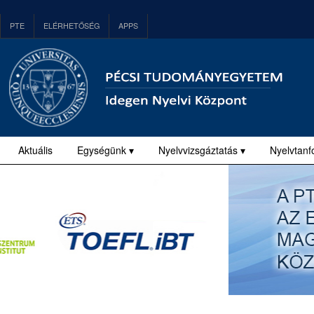
PTE
ELÉRHETŐSÉG
APPS
Aktuális
Egységünk ▾
Nyelvvizsgáztatás ▾
Nyelvtanf