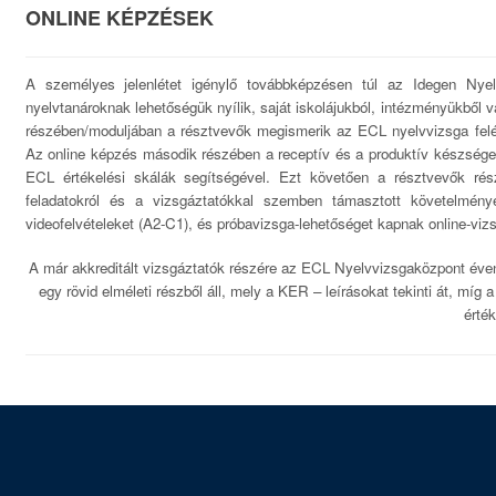
ONLINE KÉPZÉSEK
A személyes jelenlétet igénylő továbbképzésen túl az Idegen Nyel
nyelvtanároknak lehetőségük nyílik, saját iskolájukból, intézményükből v
részében/moduljában a résztvevők megismerik az ECL nyelvvizsga felépí
Az online képzés második részében a receptív és a produktív készségekh
ECL értékelési skálák segítségével. Ezt követően a résztvevők rész
feladatokról és a vizsgáztatókkal szemben támasztott követelmén
videofelvételeket (A2-C1), és próbavizsga-lehetőséget kapnak online-viz
A már akkreditált vizsgáztatók részére az ECL Nyelvvizsgaközpont éven
egy rövid elméleti részből áll, mely a KER – leírásokat tekinti át, míg
érté