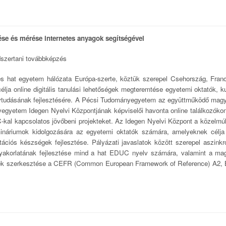
ése és mérése internetes anyagok segítségével
ódszertani továbbképzés
hat egyetem hálózata Európa-szerte, köztük szerepel Csehország, Franc
ja online digitális tanulási lehetőségek megteremtése egyetemi oktatók, k
yelvtudásának fejlesztésére. A Pécsi Tudományegyetem az együttműködő magy
gyetem Idegen Nyelvi Központjának képviselői havonta online találkozóko
-kal kapcsolatos jövőbeni projekteket. Az Idegen Nyelvi Központ a közelmú
mináriumok kidolgozására az egyetemi oktatók számára, amelyeknek célja
tációs készségek fejlesztése. Pályázati javaslatok között szerepel aszink
gyakorlatának fejlesztése mind a hat EDUC nyelv számára, valamint a mag
nyvek szerkesztése a CEFR (Common European Framework of Reference) A2, 