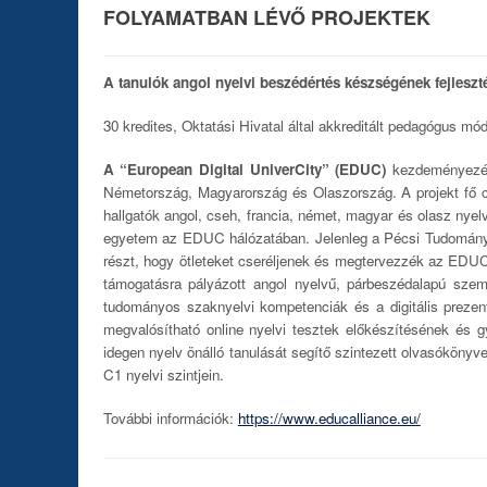
FOLYAMATBAN LÉVŐ PROJEKTEK
A tanulók angol nyelvi beszédértés készségének fejleszt
30 kredites, Oktatási Hivatal által akkreditált pedagógus m
A “European Digital UniverCity” (EDUC)
kezdeményezés 
Németország, Magyarország és Olaszország. A projekt fő cél
hallgatók angol, cseh, francia, német, magyar és olasz n
egyetem az EDUC hálózatában. Jelenleg a Pécsi Tudománye
részt, hogy ötleteket cseréljenek és megtervezzék az EDUC
támogatásra pályázott angol nyelvű, párbeszédalapú sze
tudományos szaknyelvi kompetenciák és a digitális prezen
megvalósítható online nyelvi tesztek előkészítésének és 
idegen nyelv önálló tanulását segítő szintezett olvasókö
C1 nyelvi szintjein.
További információk:
https://www.educalliance.eu/