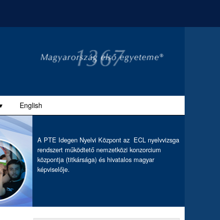
▾
English
A PTE Idegen Nyelvi Központ az ECL nyelvvizsga
rendszert működtető nemzetközi konzorcium
központja (titkársága) és hivatalos magyar
képviselője.