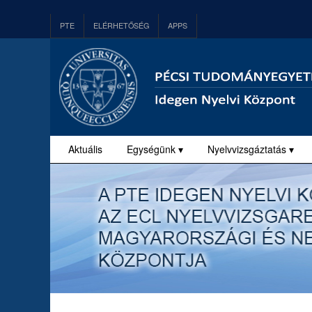
PTE
ELÉRHETŐSÉG
APPS
Aktuális
Egységünk ▾
Nyelvvizsgáztatás ▾