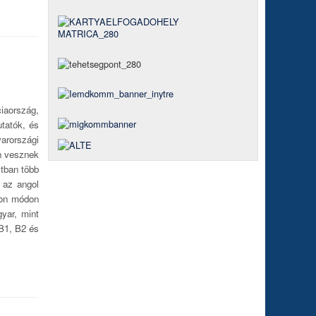
iaország,
utatók, és
arországi
n vesznek
ltban több
 az angol
ron módon
yar, mint
B1, B2 és