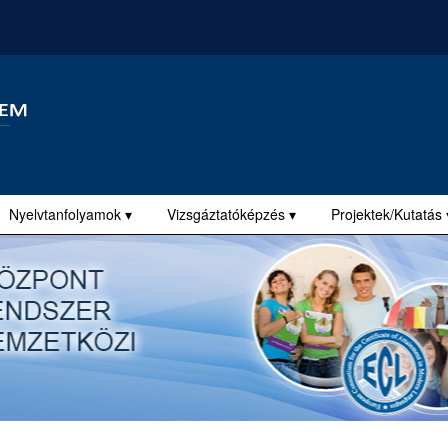
Nyelvtanfolyamok ▾
Vizsgáztatóképzés ▾
Projektek/Kutatás 