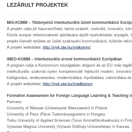
LEZÁRULT PROJEKTEK
MIG-KOMM – Többnyelvű interkulturális üzleti kommunikáció Euró
A projekt célja jól hasznosítható, testre szabott, motiváló, innovatív, 
Közös európai referenciakeret ajánlásaira épülő nyelvoktatási anyagok, 
projekt kiemelt területe az üzleti szaknyelvi kommunikáció, különös tekin
A projekt weboldala:
http://inyk.pte.hu/migkomm/
IMED-KOMM – Interkulturális orvosi kommunikáció Európában
A program célja a Konzorcium országaiban dolgozó és az EU más tagáll
interkulturális szakmai nyelvi kompetenciáit fejlesztő modern, innovat
kidolgozása, rendszerezése, modernizálása, kipróbálása, valorizálása és 
A projekt weboldala:
http://inyk.pte.hu/imedkomm/
Formative Assessment for Foreign Language Learning & Teaching i
Partners:
University of Warsaw (Uniwersytet Warszawski) in Poland
University of Pecs (Pécsi Tudományegyetem) in Hungary
Turku University of Applied Sciences (Turun Ammattikorkeakoulu) in Finl
Vytautas Magnus University (Vytauto Didžiojo Universitetas) in Kaunas, 