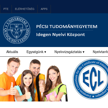
PTE
ELÉRHETŐSÉG
APPS
Aktuális
Egységünk ▾
Nyelvvizsgáztatás ▾
Nyelvtanf