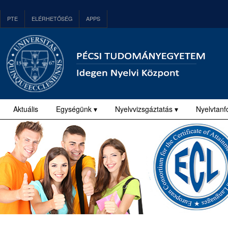
PTE
ELÉRHETŐSÉG
APPS
Aktuális
Egységünk ▾
Nyelvvizsgáztatás ▾
Nyelvtanf