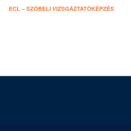
ECL – SZÓBELI VIZSGÁZTATÓKÉPZÉS