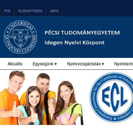
PTE
ELÉRHETŐSÉG
APPS
Aktuális
Egységünk ▾
Nyelvvizsgáztatás ▾
Nyelvtanf